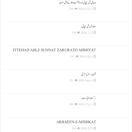
وصال شیرنیپال اور تاثرات علمائے اہل سنت
جنوری 27, 2024
194
معارف شیرنیپال
نومبر 7, 2024
150
ITTEHAD AHLE SUNNAT ZARURATO AHMIYAT
جون 15, 2024
147
شان رسول عربی
جولائی 16, 2024
121
بركت والی رات
فروری 17, 2024
104
ARBAEEN-E-MISHKAT
اکتوبر 2, 2024
103