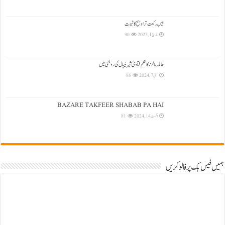
بیس رکعت تراویح کا ثبوت
مارچ 1, 2025
90
حاملہ بالزنا کا حکم فتاویٰ شیرنیپال کی روشنی میں
مئی 7, 2024
86
BAZARE TAKFEER SHABAB PA HAI
اگست 14, 2024
81
ہمیں فیس بک پر فالو کریں