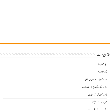
تازہ پوسٹ
(بلاعنوان)
(بلاعنوان)
ارتداد کا سیلاب اور اس کی تباہی
زمان و مکان کی حدیں اور اللہ والے
بیس رکعت تراویح کا ثبوت
بیس رکعت تراویح کا ثبوت
رفع یدین اور فتنہ غیرمقلدین