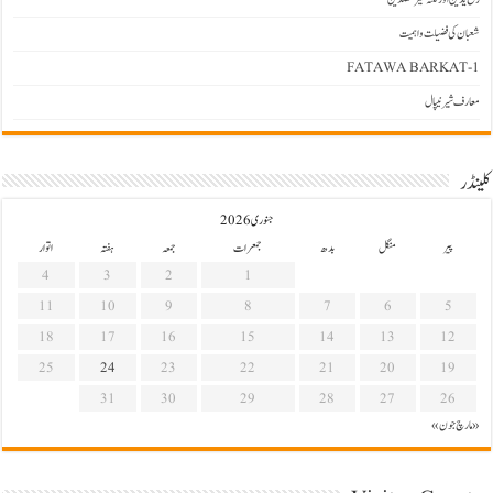
شعبان کی فضیلت و اہمیت
FATAWA BARKAT-1
معارف شیرنیپال
کلینڈر
جنوری 2026
پیر
منگل
بدھ
جمعرات
جمعہ
ہفتہ
اتوار
4
3
2
1
11
10
9
8
7
6
5
18
17
16
15
14
13
12
25
24
23
22
21
20
19
31
30
29
28
27
26
« مارچ
جون »