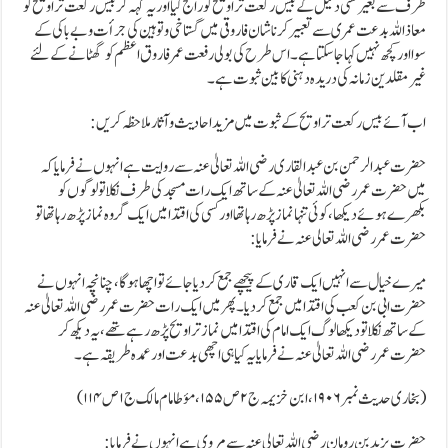
طرف سے بغیر کسی دلیل کے بیس رکعت تراویح کو رائج کیا اور یہ کہہ کر بیس رکعت تراویح کو
معاذ اللہ بدعت عمری سے تعبیر کرنا شان فاروقی میں گستاخی و توہین کی جرأت و بے باکی کے
سوا اور کچھ نہیں کہا جاسکتا ہے۔اس طرح کی بولی رفعت عمر فاروق اعظم کو گھٹانے کے لئے
غیر مقلدین زمانہ کی دریدہ دہنی کا بین ثبوت ہے۔
اب آئے بیس رکعت تراویح کے ثبوت میں مزید احادیث و آثارملاحظہ کریں:
حضرت عبد الرحمن بن عبد القاری رضی اللہ تعالیٰ عنہ سے روایت ہے انہوں نے فرمایا کہ
میں حضرت عمر رضی اللہ تعالیٰ عنہ کے ساتھ ایک رات مسجد کی طرف نکلا تو لوگوں کو
بکھرے ہوئے دیکھا ، کوئی تنہا نماز پڑھ رہا تھا اور کسی کی اقتدا میں ایک گروہ نماز پڑھ رہا تھا تو
حضرت عمر رضی اللہ تعالی عنہ نے فرمایا:
میرے خیال سے انہیں ایک قاری کے پیچھے جمع کردیا جائے تو اچھا ہوگا، چنانچہ انہوں نے
حضرت ابی بن کعب کی اقتدامیں جمع کردیا ۔ پھر میں ایک رات حضرت عمر رضی اللہ تعالیٰ عنہ
کے ساتھ نکلا تو دیکھا لوگ ایک امام کی اقتدا میں نماز تراویح پڑھ رہے تھے ، یہ دیکھ کر
حضرت عمررضی اللہ تعالیٰ عنہ نے فرمایا یہ کیا ہی اچھی بدعت اور عمدہ طریقہ ہے۔
(بخاری حدیث نمبر ۱۹۰۶، ابن خزیمہ ج۲ص ۱۵۵،مؤطا مام مالک ج۱ص۱۱۴)
حضرت یزید بن رومان رضی اللہ تعالی عنہ سے مروی ہے انہوں نے فرمایا :