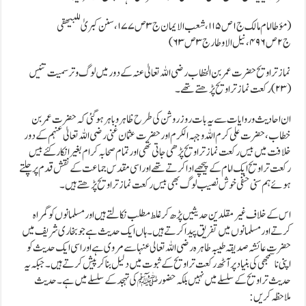
(مؤطا امام مالک ج۱ص۱۱۵، شعب الایمان ج۳ ص ۱۷۷، سنن کبریٰ للبیھقی
ج۲ص۴۹۶،نیل الاوطار ج۳ص۶۳)
نماز تراویح حضرت عمربن الخطاب رضی اللہ تعالیٰ عنہ کے دور میں لوگ وتر سمیت تئیس
(۲۳) رکعت نماز تراویح پڑھتے تھے۔
ان احادیث و روایا ت سے یہ بات روز روشن کی طرح ظاہر و باہر ہوگئی کہ حضر ت عمر بن
خطاب ، حضرت علی کرم اللہ وجہہ الکرم اور حضرت عثمان غنی رضی اللہ تعالیٰ عنہم کے دور
خلافت میں بیس رکعت نماز تراویح پڑھی جاتی تھی اورتمام صحابہ کرام بغیر انکار کئے بیس
رکعت تراویح ایک امام کے پیچھے ادا کرتے تھے اور اسی مقدس جماعت کے نقش قدم پر چلتے
ہوئے ہم سنی حنفی خوش نصیب لوگ بھی بیس رکعت نماز تراویح پڑھتے ہیں ۔
اس کے خلاف غیر مقلدین حدیثیں پڑھ کر غلط مطلب نکالتے ہیں اور مسلمانوں کو گمراہ
کرتے اور مسلمانوں میں تفریق پیدا کرتے ہیں۔ہاں ایک حدیث ہے جو بخاری شریف میں
حضرت عائشہ صدیقہ طیبہ طاہرہ رضی اللہ تعالی عنہا سے مروی ہے اور اسی ایک حدیث کو
اپنی ناسمجھی کی بنیاد پر آٹھ رکعت تراویح کے ثبوت میں دلیل بناکر پیش کرتے ہیں۔جبکہ یہ
حدیث تراویح کے سلسلے میں نہیں بلکہ حضور ﷺکی تہجد کے سلسلے میں ہے۔حدیث
ملاحظہ کریں: