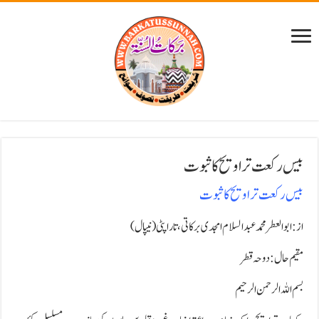
بیس رکعت تراویح کا ثبوت
بیس رکعت تراویح کا ثبوت
از:ابوالعطر محمد عبدالسلام امجدی برکاتی،تاراپٹی(نیپال)
مقیم حال:دوحہ قطر
بسم اللہ الرحمن الرحیم