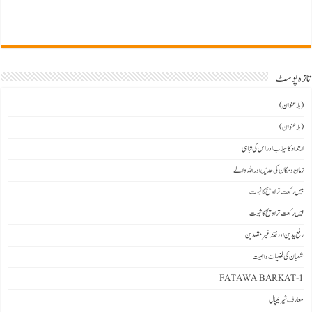
تازہ پوسٹ
(بلاعنوان)
(بلاعنوان)
ارتداد کا سیلاب اور اس کی تباہی
زمان و مکان کی حدیں اور اللہ والے
بیس رکعت تراویح کا ثبوت
بیس رکعت تراویح کا ثبوت
رفع یدین اور فتنہ غیرمقلدین
شعبان کی فضیلت و اہمیت
FATAWA BARKAT-1
معارف شیرنیپال