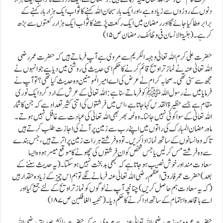
دنوں کے روزوں سے زیادہ ہے،اور ایک بار سبحان اللہ کہنے کا ثواب ایک ہزار بار کہنے کے
برابر عطاکیا جائے گا اور رمضان میں ایک رکعت پڑھنے کا ثوا ب ایک ہزار رکعتوں سے بڑھ
کر ہے۔
(بغیۃ الانسان فی وظائف رمضان ص ۵ ۱ )
حضرت علی کرم اللہ تعالیٰ وجہہ الکریم سے مروی ہے آپ فرماتے ہیں کہ حضرت عمر رضی
اللہ تعالیٰ عنہ نے نماز تراویح قائم کرنے کا حکم اسی حدیث کی روشنی میں دیا ہے جو انہوں نے
مجھ سے سنی تھی۔صحابہ کرام نے عرض کی اے امیر المومنین وہ حدیث کیا تھی؟تو آپ نے
فرمایا میں نے رسول اللہ ﷺکو فرماتے سنا ہے: اللہ تعالیٰ کے عرش کے ارد گرد ایک نوری
مقام ہے جسے حظیرۃ القدس کہا جاتا ہے ،اس میں فرشتوں کی اتنی کثیر تعداد ہے کہ جن کا شمار
اللہ تعالیٰ کے سوا کوئی نہیں جانتا ۔وہ لمحہ بھر بھی اللہ تعالیٰ کی عبادت سے غافل نہیں ہوتے۔
ماہ رمضان المبارک کی راتوں میں اپنے رب سے زمین پر آنے کی اجازت طلب کرتے ہیں
تاکہ وہ انسانوں کے ساتھ نماز ادا کریں ۔تو وہ فرشتے ہر رات زمین پر اترتے ہیں ، جس بندے
سے وہ فرشتے مس کرلیں یا جس شخص کو ان فرشتوں کی چھونے کا موقع میسر ہو وہ ایسا
سعادت مند اور خوش نصیب ہو جاتا ہے کہ کبھی بدبخت نہیں ہوسکتا ۔(یہ حدیث سننے کے
بعد)حضرت عمر فاروق اعظم رضی اللہ تعالیٰ عنہ فرمانے لگے تو ہم اس چیز کے زیادہ حقدار ہیں
( کہ یہ سعادت ہم حاصل کریں)چنانچہ آپ نے لوگوں کو نماز تراویح کے لئے جمع کیا اور
اسے باقاعدہ اہتمام کے ساتھ ادا کرنے کا حکم دیا۔(تنبیہ الغافلین ص۱۸۷)
حضرت عروہ بن زبیر رضی اللہ تعالیٰ عنہ سے مروی ہے کہ حضرت عائشہ صدیقہ رضی اللہ