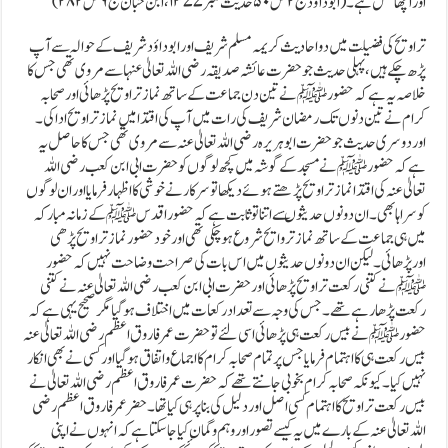
اور اچھا عمل ہے۔(ابو داؤد ج۲ص ۵۰حدیث نمبر ۱۳۷۷،ابن حبان ج۶ص۲۸۲)
تراویح کی فضیلت میں دو احادیث کریمہ مسلم شریف اور ابو داؤد شریف کے حوالہ سے آپ
پڑھ چکے ہیں، پہلی حدیث جو حضرت عائشہ صدیقہ رضی اللہ تعالیٰ عنہا سے مروی تھی جس کا
خلاصہ یہ ہے کہ حضور ﷺنے تین دن جماعت کے ساتھ نماز تراویح پڑھائی اور صحابہ
کرام نے تین دنوں تک رمضان شریف کی رات میں آپ کی اقتدامیں نماز تراویح ادا کی۔
اور دوسری حدیث جو حضرت ابو ہریر ہ رضی اللہ تعالیٰ عنہ سے مروی تھی جس کا حاصل یہ
ہے کہ حضور ﷺ نے مسجد کے گوشہ میں کچھ لوگوں کو حضرت ابی ابن کعب رضی اللہ
تعالیٰ عنہ کی اقتدا نماز تراویح پڑھتے ہوئے دیکھا تو سرکار نے خوشی کا اظہار فرمایا اور ان لوگوں
کو سراہا بھی۔ ان دونوں حدیثوںسے اتنا تو ثابت ہے کہ حضور اقدس ﷺ کے زمانہ مبارکہ
میں ہی جماعت کے ساتھ نماز تروایح شروع ہو چکی تھی اور خود حضور نماز تراویح پڑھی
اورپڑھائی۔لیکن ان دونوں حدیثوں میں اس بات کی صراحت و ضاحت نہیں کہ حضور
ﷺ نے کتنی رکعت تراویح پڑھائی اور حضرت ابی ابن کعب رضی اللہ تعالیٰ عنہ نے کتنی
رکعت پڑھا رہے تھے۔جس کی وجہ سے تعداد رکعات میں اختلاف ہوگیا مگر صحیح یہی ہے کہ
حضور ﷺ نے بیس رکعت ہی پڑھائی اسی لئے تو حضرت عمر فاروق اعظم رضی اللہ تعالیٰ عنہ
بیس رکعت ہی کا اہتما م فرمایا جس پر تمام صحابہ کرام کا اجماع و اتفاق ہوگیا اور کسی نے بھی انکار
نہیں کیا ۔کیونکہ صحابہ کرام بخوبی جانتے تھے کہ حضرت عمر فاروق اعظم رضی اللہ تعالیٰ نے
بیس رکعت تراویح کا اہتمام کسی اصل اور دلیل کی بنا پر ہی کیا تھا۔ حضر عمر فاروق اعظم رضی
اللہ تعالیٰ عنہ کے بارے میں یہ کیسے تصور اور وہم و گمان کیا جاسکتا ہے کہ انہوں نے اپنی