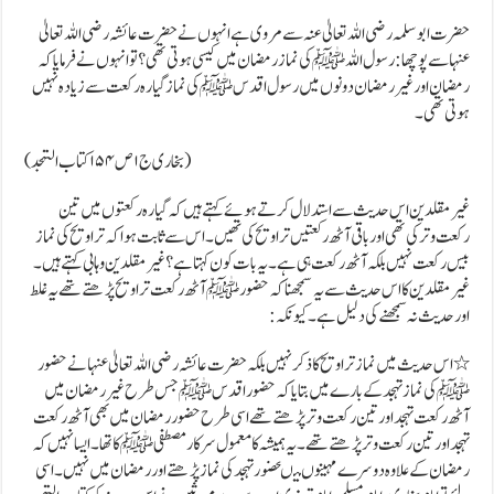
حضرت ابو سلمہ رضی اللہ تعالیٰ عنہ سے مروی ہے انہوں نے حضرت عائشہ رضی اللہ تعالیٰ
عنہا سے پوچھا : رسول اللہ ﷺ کی نماز رمضان میں کیسی ہوتی تھی؟تو انہوں نے فرمایا کہ
رمضان اور غیر رمضان دونوں میں رسول اقدس ﷺ کی نماز گیارہ رکعت سے زیادہ نہیں
ہوتی تھی۔
(بخاری ج۱ص۱۵۴ کتا ب التہجد)
غیر مقلدین اس حدیث سے استدلال کرتے ہوئے کہتے ہیں کہ گیارہ رکعتوں میں تین
رکعت وتر کی تھی اور باقی آٹھ رکعتیں تراویح کی تھیں۔اس سے ثابت ہو اکہ تراویح کی نماز
بیس رکعت نہیں بلکہ آٹھ رکعت ہی ہے۔یہ بات کون کہتا ہے ؟غیر مقلدین وہابی کہتے ہیں۔
غیر مقلدین کا اس حدیث سے یہ سمجھنا کہ حضور ﷺ آٹھ رکعت تراویح پڑھتے تھے یہ غلط
اور حدیث نہ سمجھنے کی دلیل ہے۔کیونکہ:
٭اس حدیث میں نماز تراویح کا ذکر نہیں بلکہ حضرت عائشہ رضی اللہ تعالیٰ عنہا نے حضور
ﷺکی نماز تہجد کے بارے میں بتایا کہ حضور اقدس ﷺ جس طرح غیر رمضان میں
آٹھ رکعت تہجد اور تین رکعت وتر پڑھتے تھے اسی طرح حضور رمضان میں بھی آٹھ رکعت
تہجد اور تین رکعت وتر پڑھتے تھے۔یہ ہمیشہ کا معمول سرکار مصطفی ﷺ کا تھا ۔ایسا نہیں کہ
رمضان کے علاوہ دوسرے مہینوں میںحضور تہجد کی نماز پڑھتے اور رمضان میں نہیں۔اسی