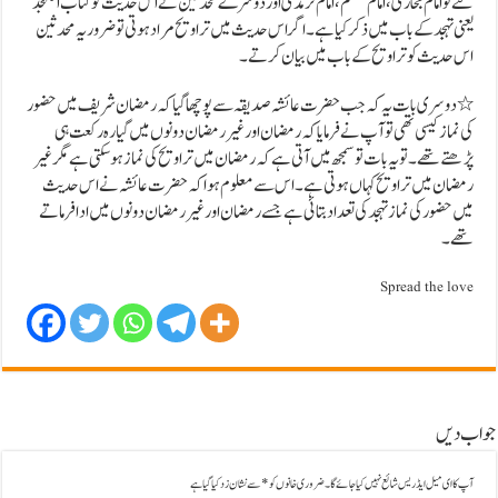
لئے تو امام بخاری ، امام مسلم ، امام ترمذی اور دوسرے محدثین نے اس حدیث کو کتاب التہجد
یعنی تہجد کے باب میں ذکر کیا ہے۔اگر اس حدیث میں تراویح مراد ہوتی تو ضرور یہ محدثین
اس حدیث کو تراویح کے باب میں بیان کرتے ۔
٭دوسری بات یہ کہ جب حضرت عائشہ صدیقہ سے پوچھا گیا کہ رمضان شریف میں حضور
کی نماز کیسی تھی تو آپ نے فرمایا کہ رمضان اور غیر رمضان دونوں میں گیارہ رکعت ہی
پڑھتے تھے ۔ تو یہ بات تو سمجھ میں آتی ہے کہ رمضان میں تراویح کی نماز ہوسکتی ہے مگر غیر
رمضان میں تراویح کہاں ہوتی ہے۔اس سے معلوم ہوا کہ حضرت عائشہ نے اس حدیث
میں حضور کی نماز تہجد کی تعداد بتائی ہے جسے رمضان اور غیر رمضان دونوں میں ادا فرماتے
تھے۔
Spread the love
جواب دیں
آپ کا ای میل ایڈریس شائع نہیں کیا جائے گا۔
ضروری خانوں کو
*
سے نشان زد کیا گیا ہے