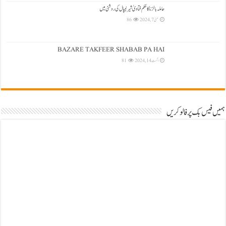
حاملہ بالزنا کا حکم فتاویٰ شیرنیپال کی روشنی میں
مئی 7, 2024
86
BAZARE TAKFEER SHABAB PA HAI
اگست 14, 2024
81
ہمیں فیس بک پر فالو کریں