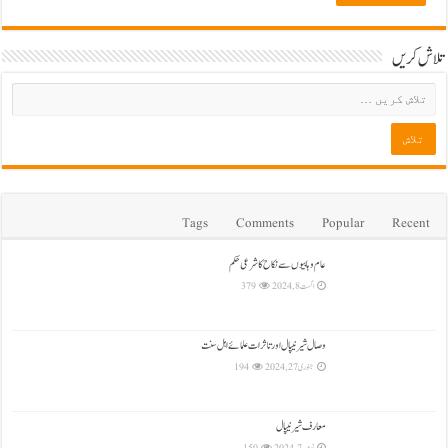
تلاش کریں
Tags
Comments
Popular
Recent
عام وہابیوں سے نکاح کا شرعی حکم
اگست 8, 2024
379
وصال شیرنیپال اور تاثرات علمائے اہل سنت
جنوری 27, 2024
194
معارف شیرنیپال