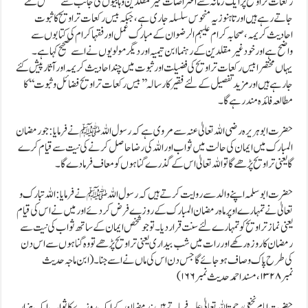
رکعات تراویح پر ایک زمانہ سے اعتراضات غیر مقلدین وہابیوں کی جانب سے مسلسل کئے
جاتے رہے ہیں اور تاہنوز یہ منحوس سلسلہ جاری ہے،جبکہ بیس رکعات تراویح کا ثبوت
احادیث کریمہ ،صحابہ کرام علیہم الرضوان کے مبارک عمل اور فقہا کرام کی کتابوں سے
واضح ہے اور خود غیر مقلدین کے رہنما ابن تیمیہ اور دیگر مولویوں نے اسے صحیح کہا ہے۔
یہاں مختصرا بیس رکعات تراویح کی فضیلت اور ثبوت میں چند احادیث کریمہ اور آثار پیش کئے
جارہے ہیں اور مزید تفصیل کے لئے فقیر کا رسالہ ’’بیس رکعات تراویح فضائل و ثبوت‘‘ کا
مطالعہ فائدہ مند رہے گا۔
حضرت ابو ہریرہ رضی اللہ تعالیٰ عنہ سے مروی ہے کہ رسول اللہ ﷺ نے فرمایا:جو رمضان
المبارک میں ایمان کی حالت میں ثواب اور اللہ کی رضا حاصل کرنے کی نیت سے قیام کرے
گا یعنی تراویح پڑھے گا تو اللہ تعالیٰ اس کے گذرے گناہوں کو معاف فرمادے گا۔
حضرت ابو سلمہ اپنے والد سے روایت کرتے ہیں کہ رسول اللہ ﷺ نے فرمایا: اللہ تبارک و
تعالیٰ نے تمہارے اوپر ماہ رمضان المبارک کے روزے فرض کردئے اور میں نے اس کی قیام
یعنی نماز تراویح کو تمہارے لئے سنت قرار دیا ۔ تو جو شخص ایمان کے ساتھ ثواب کی نیت سے
رمضان کا روزہ رکھے اور رات میں شب بیداری یعنی تراویح پڑھے تو وہ گناہوں سے اس دن
کی طرح پاک و صاف ہو جائے گا جس دن اس کی ماں نے اسے جنا۔
(ابن ماجہ حدیث
نمبر ۱۳۲۸،مسند احمدحدیث نمبر۱۶۶)
حضرت امام نخعی رحمۃ اللہ تعالیٰ علیہ فرماتے ہیں:رمضان کے ایک روزے کا ثواب ایک ہزار