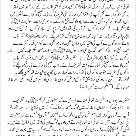
تعالیٰ عنہا نے فرمایا کہ رسول اللہ ﷺ آدھی رات کو تشریف لے گئے اور مسجد میں نماز
پڑھی ، لوگوں نے بھی آپ کی اقتدا میں نماز پڑھنی شروع کردی ۔ صبح لوگوں نے آپس میں
اس واقعہ کا ذکر کیا تو پہلی رات سے زیادہ لوگ جمع ہوگئے ۔دوسری رات رسول اللہ ﷺ
پھر تشریف لے گئے اور لوگوں نے آپ کی اقتدا میں نماز پڑھی ۔ پھر لوگوں نے صبح اس بات
کا چرچا کیا ، تیسری رات مسجد میں بہت زیادہ لوگ جمع ہوگئے ۔ رسول اللہ ﷺ تشریف
لائے اور لوگوں نے آپ کی اقتدا میں نماز پڑھی ۔اور چوتھی رات کو اس قدر کثرت سے
صحابہ جمع ہوئے کہ مسجد تنگ پڑ گئی اور رسول اللہ ﷺ اس رات مسجد تشریف نہیں لائے۔
لوگوں نے نماز نماز پکارنا شروع کردیا ۔ حضور اقدس ﷺ مسجد میں اس وقت تشریف
نہیں لائے بلکہ صبح کی نماز کے وقت تشریف لائے۔جب صبح کی نماز سے فارغ ہو چکے تو
لوگوں کی طرف متوجہ ہوکر فرمایا گذشتہ رات تمہارا حال مجھ پر پوشیدہ نہ تھا لیکن مجھے یہ
خوف تھا کہ تم پر رات کی نماز یعنی تراویح فرض کردی جائے گی اور تم اس کی ادائیگی سے عاجز
ہو جاؤگے۔(مسلم حدیث نمبر ۷۶۱)
حضرت ابوہریرہ رضی اللہ تعالیٰ عنہ سے مروی ہے کہ حضور نبی کریم ﷺ باہر تشریف
لائے تو دیکھا کہ رمضان المبارک میں لوگ مسجد کے ایک گوشہ میں نماز پڑھ رہے تھے ، تو
آپ نے فرمایا یہ کون ہیں؟عرض کیا گیا یہ وہ لوگ ہیں جنہیں قرآن یا د نہیں ہے اور حضرت
ابی ابن کعب رضی اللہ تعالیٰ عنہ نماز پڑھاتے ہیں اور یہ لوگ ان کی اقتدا میں نماز پڑھتے ہیں۔
تو نبی کریم ﷺ نے فرمایا ان لوگوں نے درست کیا اور یہ لوگ جو کر رہے ہیں بہت ہی عمدہ