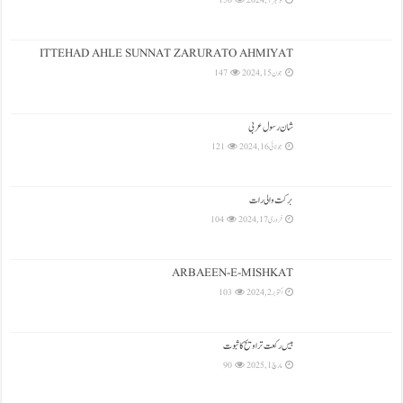
نومبر 7, 2024
150
ITTEHAD AHLE SUNNAT ZARURATO AHMIYAT
جون 15, 2024
147
شان رسول عربی
جولائی 16, 2024
121
بركت والی رات
فروری 17, 2024
104
ARBAEEN-E-MISHKAT
اکتوبر 2, 2024
103
بیس رکعت تراویح کا ثبوت
مارچ 1, 2025
90