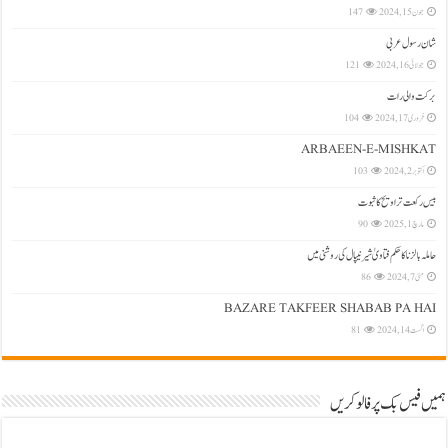
جون 15, 2024
147
شان رسول عربی
جولائی 16, 2024
121
بركت والی رات
فروری 17, 2024
104
ARBAEEN-E-MISHKAT
اکتوبر 2, 2024
103
بیس رکعت تراویح کا ثبوت
مارچ 1, 2025
90
حاملہ بالزنا کا حکم فتاویٰ شیرنیپال کی روشنی میں
مئی 7, 2024
86
BAZARE TAKFEER SHABAB PA HAI
اگست 14, 2024
81
ہمیں فیس بک پر فالو کریں