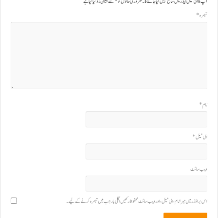
آپ کا ای میل ایڈریس شائع نہیں کیا جائے گا۔
ضروری خانوں کو
*
سے نشان زد کیا گیا ہے
تبصرہ
*
نام
*
ای میل
*
ویب‌ سائٹ
اس براؤزر میں میرا نام، ای میل، اور ویب سائٹ محفوظ رکھیں اگلی بار جب میں تبصرہ کرنے کےلیے۔