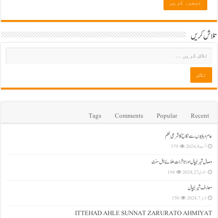
تلاش کریں
Tags
Comments
Popular
Recent
عام وہابیوں سے نکاح کا شرعی حکم
اگست 8, 2024
379
وصال شیرنیپال اور تاثرات علمائے اہل سنت
جنوری 27, 2024
194
معارف شیرنیپال
نومبر 7, 2024
150
ITTEHAD AHLE SUNNAT ZARURATO AHMIYAT