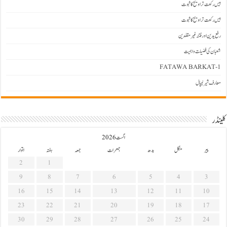
بیس رکعت تراویح کا ثبوت
بیس رکعت تراویح کا ثبوت
رفع یدین اور فتنہ غیرمقلدین
شعبان کی فضیلت و اہمیت
FATAWA BARKAT-1
معارف شیرنیپال
کلینڈر
اگست 2026
پیر
منگل
بدھ
جمعرات
جمعہ
ہفتہ
اتوار
2
1
9
8
7
6
5
4
3
16
15
14
13
12
11
10
23
22
21
20
19
18
17
30
29
28
27
26
25
24