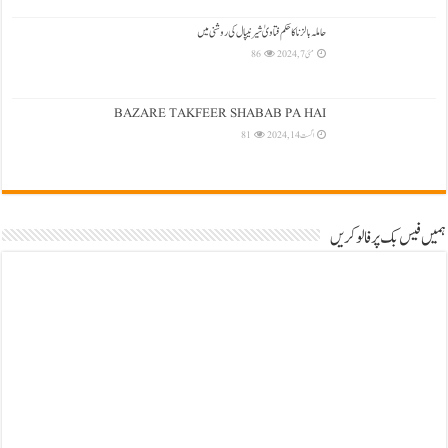
حاملہ بالزنا کا حکم فتاویٰ شیرنیپال کی روشنی میں
مئی 7, 2024
86
BAZARE TAKFEER SHABAB PA HAI
اگست 14, 2024
81
ہمیں فیس بک پر فالو کریں