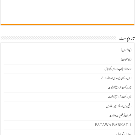
تازہ پوسٹ
(بلاعنوان)
(بلاعنوان)
ارتداد کا سیلاب اور اس کی تباہی
زمان و مکان کی حدیں اور اللہ والے
بیس رکعت تراویح کا ثبوت
بیس رکعت تراویح کا ثبوت
رفع یدین اور فتنہ غیرمقلدین
شعبان کی فضیلت و اہمیت
FATAWA BARKAT-1
معارف شیرنیپال