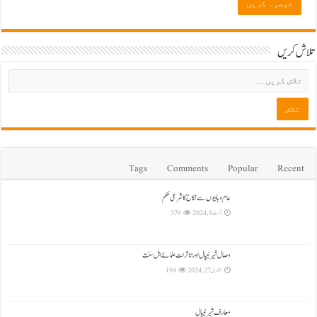
تلاش کریں
Tags
Comments
Popular
Recent
عام وہابیوں سے نکاح کا شرعی حکم
اگست 8, 2024
379
وصال شیرنیپال اور تاثرات علمائے اہل سنت
جنوری 27, 2024
194
معارف شیرنیپال