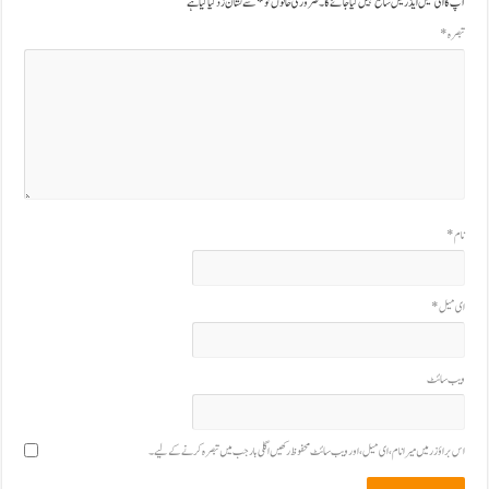
آپ کا ای میل ایڈریس شائع نہیں کیا جائے گا۔
ضروری خانوں کو
*
سے نشان زد کیا گیا ہے
تبصرہ
*
نام
*
ای میل
*
ویب‌ سائٹ
اس براؤزر میں میرا نام، ای میل، اور ویب سائٹ محفوظ رکھیں اگلی بار جب میں تبصرہ کرنے کےلیے۔