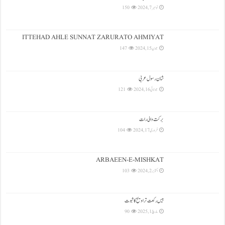
نومبر 7, 2024
150
ITTEHAD AHLE SUNNAT ZARURATO AHMIYAT
جون 15, 2024
147
شان رسول عربی
جولائی 16, 2024
121
بركت والی رات
فروری 17, 2024
104
ARBAEEN-E-MISHKAT
اکتوبر 2, 2024
103
بیس رکعت تراویح کا ثبوت
مارچ 1, 2025
90