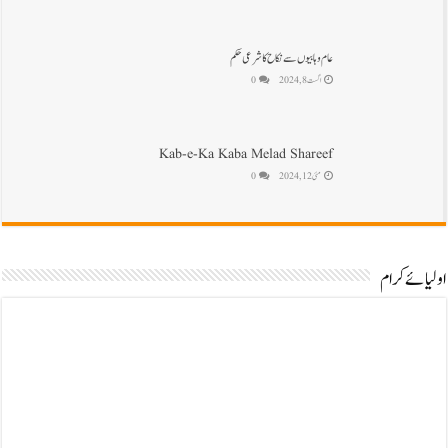
عام وہابیوں سے نکاح کا شرعی حکم
اگست 8, 2024
0
Kab-e-Ka Kaba Melad Shareef
مئی 12, 2024
0
اولیائے کرام