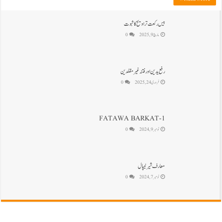
بیس رکعت تراویح کا ثبوت
مارچ 9, 2025
0
رفع یدین اور فتنہ غیرمقلدین
فروری 24, 2025
0
FATAWA BARKAT-1
نومبر 9, 2024
0
معارف شیرنیپال
نومبر 7, 2024
0