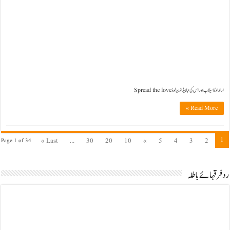
ارتداد کا سیلاب اور اس کی تباہیڈاؤن لوڈ Spread the love
Read More »
1
Last »
...
30
20
10
»
5
4
3
2
Page 1 of 34
رد فرقہائے باطلہ