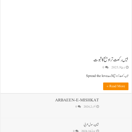
بیس رکعت تراویح کا ثبوت
مارچ 9, 2025
0
بیس رکعت تراویح کا ثبوت Spread the love
Read More »
ARBAEEN-E-MISHKAT
اکتوبر 2, 2024
0
شان رسول عربی
جولائی 16, 2024
0