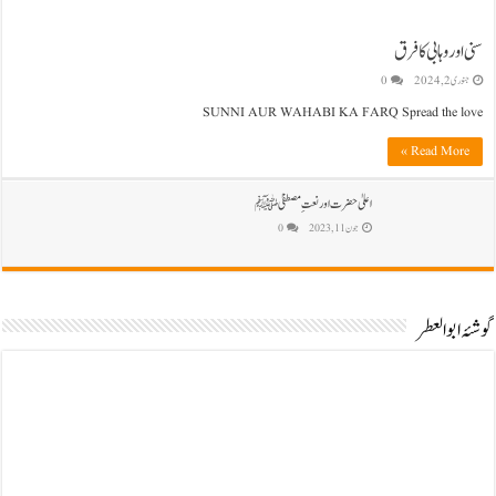
سنی اور وہابی کا فرق
جنوری 2, 2024
0
SUNNI AUR WAHABI KA FARQ Spread the love
Read More »
اعلیٰ حضرت اور نعتِ مصطفیٰ ﷺ
جون 11, 2023
0
گوشۂ ابوالعطر