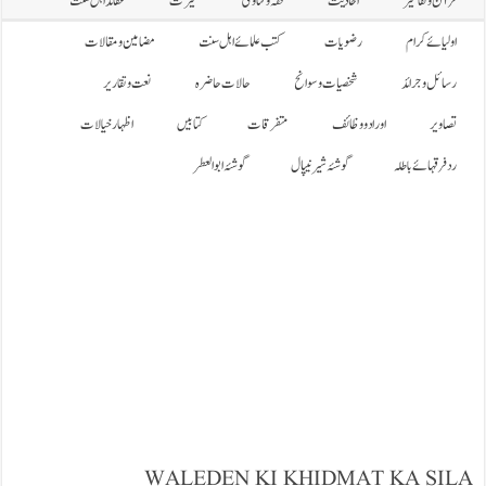
قرآن وتفاسیر
احادیث
فقہ وفتاویٰ
سیرت
عقائد اہل سنت
اولیائے کرام
رضویات
کتب علمائے اہل سنت
مضامین ومقالات
رسائل وجرائد
شخصیات وسوانح
حالات حاضرہ
نعت وتقاریر
تصاویر
اورادووظائف
متفرقات
کتابیں
اظہار خیالات
رد فرقہائے باطلہ
گوشۂ شیر نیپال
گوشۂ ابوالعطر
WALEDEN KI KHIDMAT KA SILA