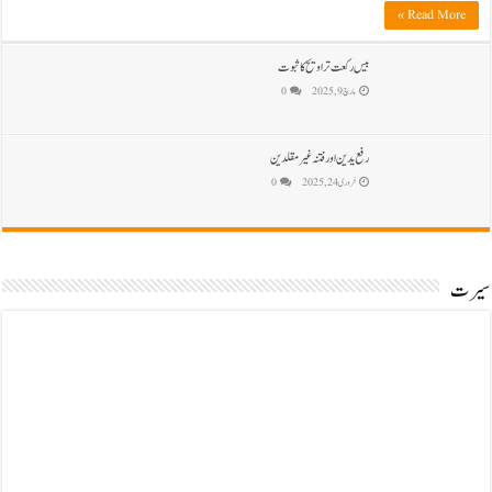
Read More »
بیس رکعت تراویح کا ثبوت
مارچ 9, 2025
0
رفع یدین اور فتنہ غیرمقلدین
فروری 24, 2025
0
سیرت