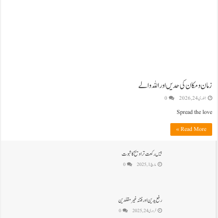
زمان و مکان کی حدیں اور اللہ والے
جنوری 24, 2026
0
Spread the love
Read More »
بیس رکعت تراویح کا ثبوت
مارچ 1, 2025
0
رفع یدین اور فتنہ غیرمقلدین
فروری 24, 2025
0