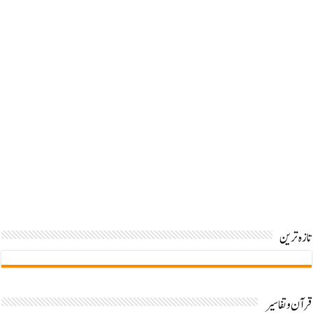
ارتداد کا سیلاب اور اس کی تباہی
زمان و مکان کی حدیں اور اللہ والے
بیس رکعت تراویح کا ثبوت
تازہ ترین
قرآن وتفاسیر