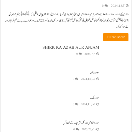
مئی 13, 2024
0
والدین کی خدمت و اطاعت کا صلہ: ابوالعطر محمد عبدالسلام امجدی برکاتی متھلا بہاری نگر پالیکا،تاراپٹی دھنوشا(نیپال) وَ قَضٰى رَبُّكَ اَلَّا تَعْبُدُوْۤا اِلَّاۤ اِیَّاهُ وَ بِالْوَالِدَیْنِ
اِحْسَانًا-اِمَّا یَبْلُغَنَّ عِنْدَكَ الْكِبَرَ اَحَدُهُمَاۤ اَوْ كِلٰهُمَا فَلَا تَقُلْ لَّهُمَاۤ اُفٍّ وَّ لَا تَنْهَرْهُمَا وَ قُلْ لَّهُمَا قَوْلًا كَرِیْمًا(بنی اسرائیل آیت نمبر23) ترجمہ:اور تمہارے رب نے حکم فرمایا کہ اس
کے سوا کسی کو …
Read More »
SHIRK KA AZAB AUR ANJAM
مئی 7, 2024
0
سورہ واقعہ
جنوری 14, 2024
0
سورہ ملک
جنوری 11, 2024
0
سورہ اخلاص اور کلمہ شریف کے فضائل
دسمبر 20, 2023
0