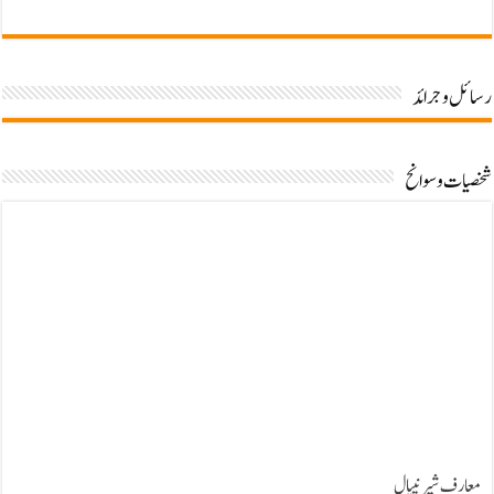
رسائل وجرائد
شخصیات وسوانح
معارف شیرنیپال