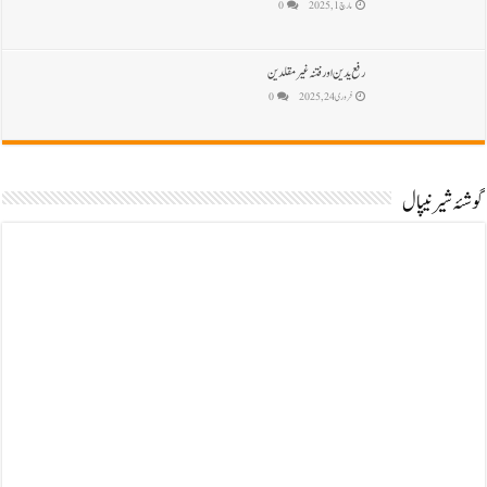
مارچ 1, 2025
0
رفع یدین اور فتنہ غیرمقلدین
فروری 24, 2025
0
گوشۂ شیر نیپال