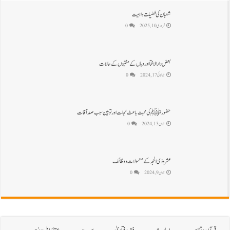
شعبان کی فضیلت و اہمیت
فروری 10, 2025
0
بعض دارالافتا اور وہاں کے مفتیوں کے حالات
جولائی 17, 2024
0
حضور ﷺ کی محبت باعث نجات اور توہین سبب صد آفات
جون 13, 2024
0
عشرہ ذی الحجہ کے معمولات و و ظائف
جون 9, 2024
0