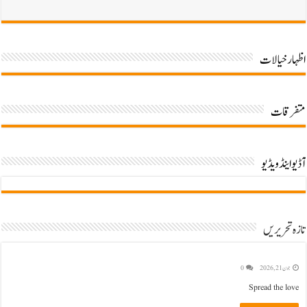
اظہار خیالات
متفرقات
آڈیو اینڈویڈیو
تازہ تحریریں
جون 21, 2026
0
Spread the love