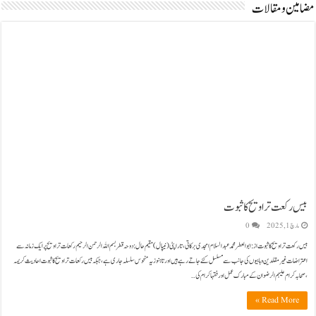
مضامین ومقالات
بیس رکعت تراویح کا ثبوت
مارچ 1, 2025
0
بیس رکعت تراویح کا ثبوت از:ابوالعطر محمد عبدالسلام امجدی برکاتی،تاراپٹی(نیپال) مقیم حال:دوحہ قطر بسم اللہ الرحمن الرحیم رکعات تراویح پر ایک زمانہ سے
اعتراضات غیر مقلدین وہابیوں کی جانب سے مسلسل کئے جاتے رہے ہیں اور تاہنوز یہ منحوس سلسلہ جاری ہے،جبکہ بیس رکعات تراویح کا ثبوت احادیث کریمہ
،صحابہ کرام علیہم الرضوان کے مبارک عمل اور فقہا کرام کی …
Read More »