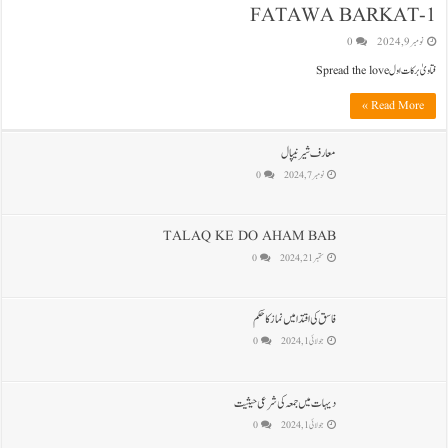
FATAWA BARKAT-1
نومبر 9, 2024
0
فتاویٰ برکات اول Spread the love
Read More »
معارف شیرنیپال
نومبر 7, 2024
0
TALAQ KE DO AHAM BAB
ستمبر 21, 2024
0
فاسق کی اقتدا میں نماز کا حکم
جولائی 1, 2024
0
دیہات میں جمعہ کی شرعی حیثیت
جولائی 1, 2024
0