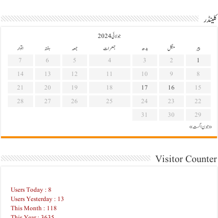
کلینڈر
جولائی 2024
پیر
منگل
بدھ
جمعرات
جمعہ
ہفتہ
اتوار
7
6
5
4
3
2
1
14
13
12
11
10
9
8
21
20
19
18
17
16
15
28
27
26
25
24
23
22
31
30
29
« جون
اگست »
Visitor Counter
Users Today : 8
Users Yesterday : 13
This Month : 118
This Year : 3635