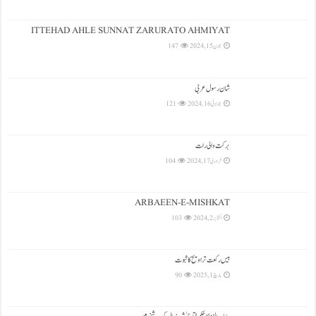
ITTEHAD AHLE SUNNAT ZARURATO AHMIYAT
جون 15, 2024
147
شان رسول عربی
جولائی 16, 2024
121
بركت والی رات
فروری 17, 2024
104
ARBAEEN-E-MISHKAT
اکتوبر 2, 2024
103
بیس رکعت تراویح کا ثبوت
مارچ 1, 2025
90