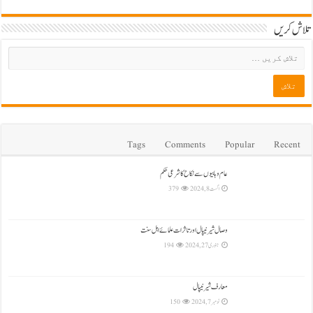
تلاش کریں
Tags
Comments
Popular
Recent
عام وہابیوں سے نکاح کا شرعی حکم
اگست 8, 2024
379
وصال شیرنیپال اور تاثرات علمائے اہل سنت
جنوری 27, 2024
194
معارف شیرنیپال
نومبر 7, 2024
150