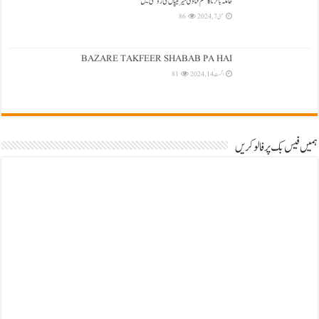
حاملہ بالزنا کا حکم فتاویٰ شیرنیپال کی روشنی میں
مئی 7, 2024
86
BAZARE TAKFEER SHABAB PA HAI
اگست 14, 2024
81
ہمیں فیس بک پر فالو کریں