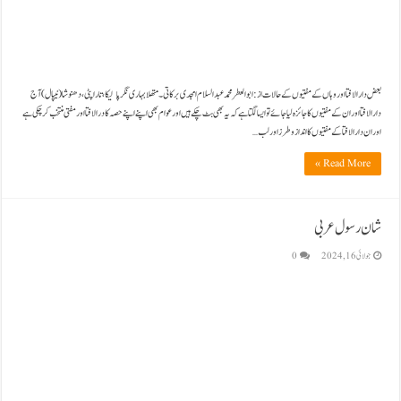
بعض دارالافتا اور وہاں کے مفتیوں کے حالات از:ابوالعطر محمد عبدالسلام امجدی برکاتی ۔ متھلابہاری نگرپالیکا،تاراپٹی،دھنوشا(نیپال) آج
دارالافتا اور ان کے مفتیوں کا جائزہ لیا جائے تو ایسا لگتا ہے کہ یہ بھی بٹ چکے ہیں اور عوام بھی اپنے اپنے حصہ کا درالافتا اور مفتی منتخب کرچکی ہے
اور ان دارالافتا کے مفتیوں کا انداز و طرز اور لب …
Read More »
شان رسول عربی
جولائی 16, 2024
0