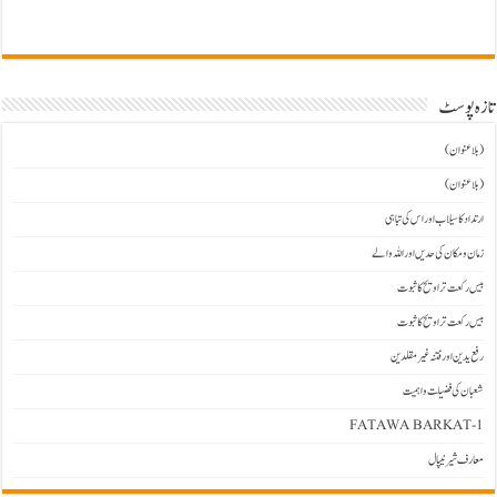
تازہ پوسٹ
(بلاعنوان)
(بلاعنوان)
ارتداد کا سیلاب اور اس کی تباہی
زمان و مکان کی حدیں اور اللہ والے
بیس رکعت تراویح کا ثبوت
بیس رکعت تراویح کا ثبوت
رفع یدین اور فتنہ غیرمقلدین
شعبان کی فضیلت و اہمیت
FATAWA BARKAT-1
معارف شیرنیپال