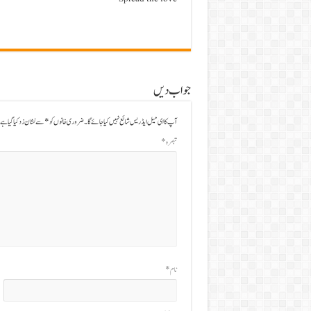
جواب دیں
آپ کا ای میل ایڈریس شائع نہیں کیا جائے گا۔
ضروری خانوں کو
*
سے نشان زد کیا گیا ہے
تبصرہ
*
نام
*