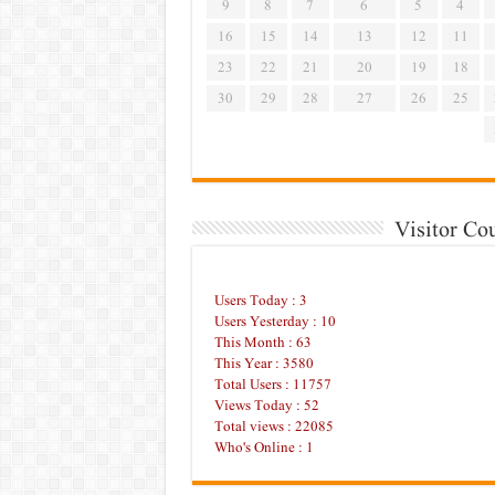
9
8
7
6
5
4
16
15
14
13
12
11
23
22
21
20
19
18
30
29
28
27
26
25
Visitor Co
Users Today : 3
Users Yesterday : 10
This Month : 63
This Year : 3580
Total Users : 11757
Views Today : 52
Total views : 22085
Who's Online : 1