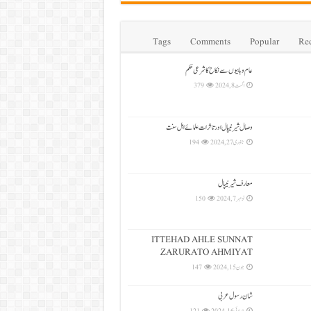
Tags
Comments
Popular
Re
عام وہابیوں سے نکاح کا شرعی حکم
اگست 8, 2024
379
وصال شیرنیپال اور تاثرات علمائے اہل سنت
جنوری 27, 2024
194
معارف شیرنیپال
نومبر 7, 2024
150
ITTEHAD AHLE SUNNAT
ZARURATO AHMIYAT
جون 15, 2024
147
شان رسول عربی