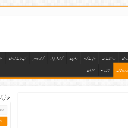
ہل سنت
رد فرقہائے باطلہ
اولیائے کرام
رضویات
گوشۂ شیر نیپال
گوشۂ ابوالعطر
کتب علمائے اہل سنت
مضا
ورادووظائف
کتابیں
متفرقات
تلاش ک