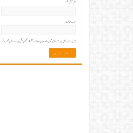
ای میل
*
ویب‌ سائٹ
اس براؤزر میں میرا نام، ای میل، اور ویب سائٹ محفوظ رکھیں اگلی بار جب میں تبصرہ 