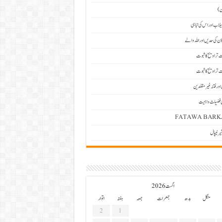
ن)
 سیلاب اور اس کی تباہی
ان کی حدیں اور اللہ والے
 تراویح کا ثبوت
 تراویح کا ثبوت
اور فتنہ غیرمقلدین
 فضیلت و اہمیت
FATAWA BARK
رنیپال
اگست 2026
منگل
بدھ
جمعرات
جمعہ
ہفتہ
اتوار
2
1