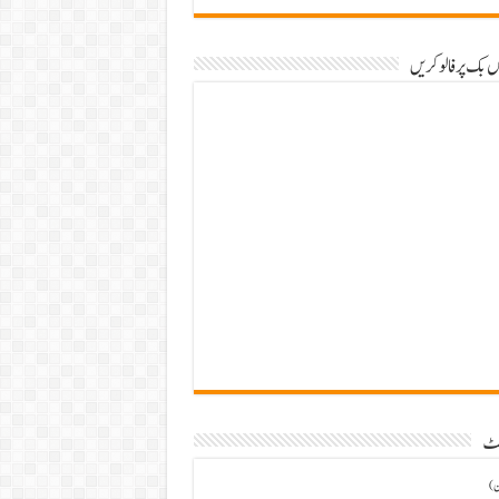
 بک پر فالو کریں
سٹ
ن)