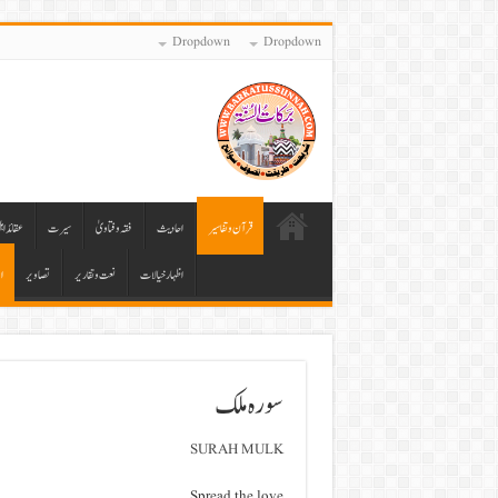
Dropdown
Dropdown
قرآن وتفاسیر
احادیث
فقہ وفتاویٰ
سیرت
عقائد ا
اظہار خیالات
نعت وتقاریر
تصاویر
ا
سورہ ملک
SURAH MULK
Spread the love