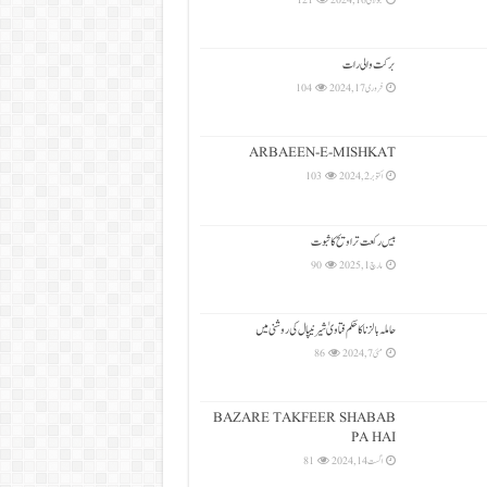
جولائی 16, 2024
121
بركت والی رات
فروری 17, 2024
104
ARBAEEN-E-MISHKAT
اکتوبر 2, 2024
103
بیس رکعت تراویح کا ثبوت
مارچ 1, 2025
90
حاملہ بالزنا کا حکم فتاویٰ شیرنیپال کی روشنی میں
مئی 7, 2024
86
BAZARE TAKFEER SHABAB
PA HAI
اگست 14, 2024
81