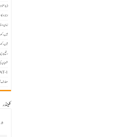
(بلاعنوا
ارتداد کا
زمان و مک
بیس رکعت
بیس رکعت
رفع یدین 
شعبان کی
AT-1
معارف شی
کلینڈر
پیر