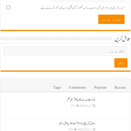
اس براؤزر میں میرا نام، ای میل، اور ویب سائٹ محفوظ رکھیں اگلی بار جب میں تبصرہ کرنے کےلیے۔
تلاش کریں
Tags
Comments
Popular
Recent
عام وہابیوں سے نکاح کا شرعی حکم
اگست 8, 2024
379
وصال شیرنیپال اور تاثرات علمائے اہل سنت
جنوری 27, 2024
194