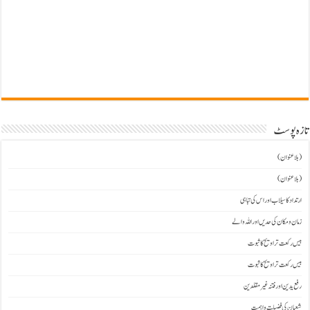
تازہ پوسٹ
(بلاعنوان)
(بلاعنوان)
ارتداد کا سیلاب اور اس کی تباہی
زمان و مکان کی حدیں اور اللہ والے
بیس رکعت تراویح کا ثبوت
بیس رکعت تراویح کا ثبوت
رفع یدین اور فتنہ غیرمقلدین
شعبان کی فضیلت و اہمیت