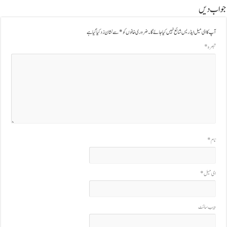
جواب دیں
آپ کا ای میل ایڈریس شائع نہیں کیا جائے گا۔
ضروری خانوں کو
*
سے نشان زد کیا گیا ہے
تبصرہ
*
نام
*
ای میل
*
ویب‌ سائٹ