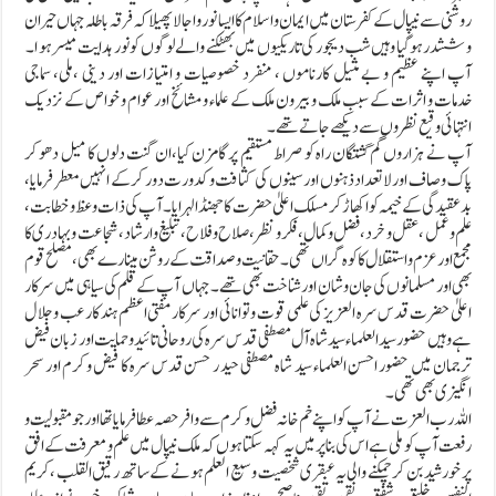
روشنی سے نیپال کے کفرستان میں ایمان واسلام کا ایسا نور و اجالا پھیلا کہ فرقہ باطلہ جہاں حیران
و ششدر ہوگیا وہیں شب دیجور کی تاریکیوں میں بھٹکنے والے لوگوں کو نور ہدایت میسر ہو ا ۔
آپ اپنے عظیم و بے مثیل کارناموں ، منفرد خصوصیات و امتیازات اور دینی ،ملی، سماجی
خدمات و اثرات کے سبب ملک و بیرون ملک کے علماء و مشائخ اور عوام و خواص کے نزدیک
انتہائی وقیع نظروں سے دیکھے جاتے تھے۔
آپ نے ہزاروں گم گشتگان راہ کو صراط مستقیم پر گامزن کیا،ان گنت دلوں کا میل دھو کر
پاک و صاف اور لا تعداد ذہنوں اور سینوں کی کثافت و کدورت دور کر کے انہیں معطر فرمایا،
بدعقیدگی کے خیمہ کو اکھاڑ کر مسلک اعلیٰ حضرت کا جھنڈا لہرایا۔آپ کی ذات وعظ و خطابت ،
علم و عمل ، عقل و خرد ،فضل و کمال ،فکر و نظر ، صلاح و فلاح ،تبلیغ وارشاد ،شجاعت و بہادری کا
مجمع اور عز م و استقلال کا کو ہ گراں تھی۔ حقانیت و صداقت کے روشن مینارے بھی ،مصلح قوم
بھی اور مسلمانوں کی جان و شان اور شناخت بھی تھے۔جہاں آپ کے قلم کی سیاہی میں سرکار
اعلیٰ حضرت قدس سرہ العزیز کی علمی قوت و توانائی اور سرکار مفتی اعظم ہند کا رعب وجلا ل
ہے وہیں حضور سید العلماء سید شاہ آل مصطفی قدس سرہ کی روحانی تائید وحمایت اور زبان فیض
ترجمان میں حضور احسن العلماء سید شاہ مصطفی حید ر حسن قدس سرہ کا فیض و کرم اور سحر
انگیزی بھی تھی۔
اللہ رب العزت نے آپ کو اپنے خم خانہ فضل و کرم سے وافر حصہ عطافرمایا تھا اور جو مقبولیت و
رفعت آپ کو ملی ہے اس کی بنا پر میں یہ کہہ سکتا ہوں کہ ملک نیپال میں علم و معرفت کے افق
پر خورشید بن کر چمکنے والی یہ عبقری شخصیت وسیع العلم ہونے کے ساتھ رقیق القلب ،کریم