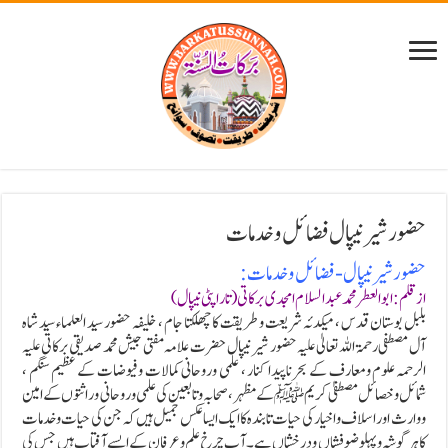
حضور شیر نیپال فضائل و خدمات
حضور شیر نیپال -فضائل و خدمات:
از قلم: ابوالعطر محمد عبد السلام امجدی برکاتی (تاراپٹی نیپال)
بلبل بوستان قدس ، میکدئہ شریعت و طریقت کا چھلکتا جام ، خلیفہ حضور سید العلماء سید شاہ
آل مصطفی رحمۃ اللہ تعالیٰ علیہ حضور شیر نیپال حضرت علامہ مفتی جیش محمد صدیقی برکاتی علیہ
الرحمہ علوم ومعارف کے بحر ناپیدا کنار ، علمی وروحانی کمالات و فیوضات کے عظیم سنگم ،
شمائل وخصائل مصطفیٰ کریم ﷺ کے مظہر ،صحابہ و تابعین کی علمی و روحانی وراثتوں کے امین
و وارث اور اسلاف و اخیار کی حیات تابندہ کاایک ایسا عکس جمیل ہیں کہ جن کی حیات وخدمات
کا ہر گوشہ و پہلو ضوفشاں و درخشاں ہے ۔ آپ چرخ علم و عرفان کے ایسے آفتاب ہیں جس کی