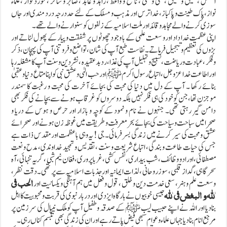
النفس ،خلیق و شفیق ، نقی و تقی ، ناصح و واعظ ،زاہد و عابد ، صابر و شاکر ، خورد نواز ،علماء
نواز،پاک طینت و پاکباز، خدا ترس اور مذہب و مسلک کے لئے حد درجہ درد مندی اور جاں
سوزی کرنے والے مجاہد و قائد اور ملت اسلامیہ کے زلفوں کو سنوارنے والے تھے۔
اپنی عظمت خدا داد اورو سعت علمی کے با وجود چھوٹوں پر شفقت و پیار کے پھو ل لٹاتے اور
بڑوں کی تعظیم و تبجیل فرماتے۔ نفاست طبع آپ کی شان ،تواضع و فرو تنی آپ کی پہچان ،ذکر
و فکر ، عبادت و ریاضت ،تسبیح و تہلیل آپ کی غذا، رد بد عقیدہ ، نشر دین و سنت آپ کا مشغلہ رہا
اور اطاعت خدا عز وجل ، اتباع رسول اکرم ﷺ اور حب الہٰی و عشق نبی کو اپنا متا ع دنیا و عقبیٰ
بنائے رکھا ۔ آپ کے دل میں دنیا کی محبت کی بجائے آخرت کی محبت و رغبت کا سمندر
موجزن تھا، جن کو خود کی ہی فکر نہیں بلکہ دوسروں کو غرقاب ہونے سے بچانے کی فکر بھی
دامن گیر رہتی تھی۔ جنہوں نے نام و نمود کے کوچہ و بازار اور حرص و ہوس کے دریا و
صحرامیں سباحت و سیاحت کی بجائے بحر معرفت و طریقت میں غوظہ زن ہونے اور صحرائے
عشق و محبت کی سیر کرنے میں زندگی بسر فرمائی۔جی ! یہ وہی باعظمت اور مقدس ذات ہے
جس کی حیات طاعت و بندگی، اتباع شریعت و سنت ،تقدیس و تمجید خداوندی،مدح و نعت
مصطفائی ، اوراد و وظائف ، شب بیداری ، نفس کشی ، غربا پر وری ، فغان نیم شبی ، گریہ تنہائی ،آہ
سحر گاہی ، گداز قلبی ، سوز روحانی ، لذات ایمانیہ اور جذبات اسلامیہ سے پر تھی۔دقت نظر ،
وسعت علم و ہنر ، سعی خدمت دین و خلق ، قول و فعل میں ہم آہنگی و یکسانیت اور
الحب فی
جیسی خوبیوں نے بارگاہ ایزدی اور دربار نبوی کی قربت و محبوبیت کا اہل
اللہ و البغض فی اللہ
بنادیا اور اللہ نے اپنے حبیب لیب ﷺ کے صدقہ و طفیل آپ کو ملک نیپال کی سر زمین پر
مرجع انام بنا دیا جہاں علماء و عوام سبھی فیض پاتے رہے اور ان کی زندگی بھی تبسم کناں رہی۔