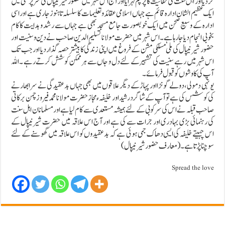
کردیا اور اہل سنت کی حقانیت کا پرچم لہرایا اور آج اس شہر میں حضور شیرنیپال کی سرپرستی میں
ایک عظیم الشان ادارہ قائم ہے جہاں اسلامی عقائد و تعلیمات کا سلسلہ تاہنوز جاری ہے اور اسی
ادارہ کے وسیع صحن میں ایک خوبصورت جامع مسجد بھی ہے جہاں سے رشد و ہدایت کا کام
بخوبی انجام دیا جارہا ہے۔اس شہر میں حضرت مولانا تسلیم الدین صاحب نے دین و سنیت اور
حضور شیرنیپال کی ملی مسلکی مشن کے فروغ میں اپنی زندگی کا بیشتر حصہ گذاردیا اور جب تک
اس شہر میں رہے سنیت کی تشہیر کے لئے دل و جاں سے ہر ممکن کوشش کرتے رہے ۔اللہ
آپ کی کاوشوں کو قبول فرمائے۔
یونہی دمولی ،دولے گونڑا اور پہاڑ کے دیگر علاقوں میں بھی جہاں بدعقیدگی نے سرابھارنے
کی کوشس کی ہے تو آپ کے شاگرد رشید اور خلیفہ ء مجاز حضرت مولانا محمد فیروز چمن برکاتی
صاحب قبلہ نے اس کی سرکوبی کے لئے ہمیشہ مستعدی سے کام لیا ہے اور مسلمانان اہل سنت
کی رہنمائی بڑی بہادری اور جرات سے کی ہے اور آج اس علاقہ میں حضرت شیرنیپال کے
اس چہیتے خلیفہ کی ایسی دھاک جمی ہوئی ہے کہ بدعقیدوں کو اس علاقہ میں گھوسنے کے لئے
سوچنا پڑتا ہے۔ (معارف حضور شیرنیپال)
Spread the love