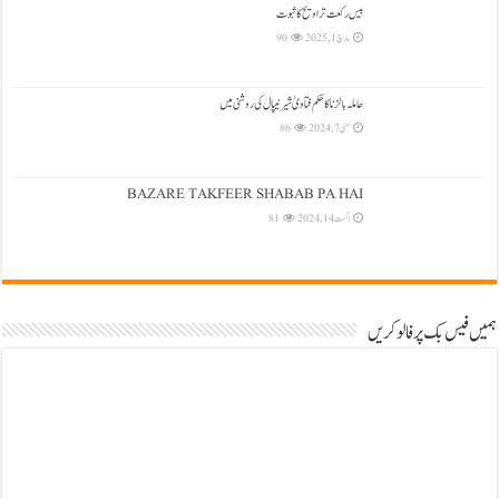
بیس رکعت تراویح کا ثبوت
مارچ 1, 2025
90
حاملہ بالزنا کا حکم فتاویٰ شیرنیپال کی روشنی میں
مئی 7, 2024
86
BAZARE TAKFEER SHABAB PA HAI
اگست 14, 2024
81
ہمیں فیس بک پر فالو کریں