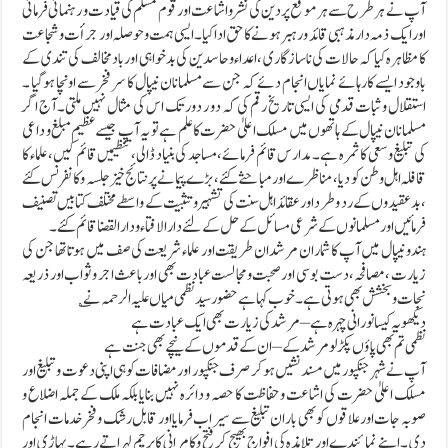
آپ نے ہر طرح سے ہر موقع پر دین کی نشر واشاعت اور قوم مسلم کی قیادت و رہنمائی فرمائی
اور ایک ذمہ دار مذہبی قائد و رہبر ہونے کا حق ادا کیا ۔ایسی ہمت و حوصلہ اور جرأت وشجاعت
کا مظاہر ہ کیا کہ حالات کی ناسازگاری ،اعداء و حاسدین کی بدخواہی اور باد مخالف کی تندی کے
باوجود ایسے کارہائے نمایاں انجام دئے کہ جن سے مسلمانان نیپال کا سر فخر سے اونچا ہوگیا ۔
استقلال و ثبات قدمی کی ایسی تاریخ رقم کی کہ دو ر دور تک اس کی مثال نہیں ملتی۔آج اگر
مسلمانان نیپال کے ہاتھوں میں مسلک اعلیٰ حضرت کا علم ہے تو یہ آپ جیسے عظیم مبلغ و داعی
کی تبلیغ و سعی کا ثمرہ ہے۔مدارس قائم فرمائے ، مساجد کی بنیاد ڈالی، تنظیمیں قائم کیں ،علماء کا
قافلہ اہل وطن کو دیا، مناظرے اور مباحثے کئے ، بڑے پیمانے پر نتائج خیز جلسہ و کانفرنس کئے
، بدعقیدوں کے رد و طر د اور عقائد اہل سنت کی تشہیر و تثبیت کے واسطے مختلف کتابیں تصنیف
فرمائیں اور مسلمانوں کے شرعی مسائل کے حل کے لئے دارالافتاء و دارالقضا قائم کئے۔
ہندو نیپال میں آپ کا شمار ان مرشدان طریقت اور علماء شریعت کی صف میں ہوتا تھا جن کی
زیارت ،مصافحہ ،دست بوسی اور صحبت و مجالست عبادت بھی اور باعث اجر و ثواب اور ذریعہ
نجات و بخشش بھی ہوتی ہے۔خوب کہا ہے حضور سید نظمی میاں علیہ الرحمہ نے ؎
دیکھو یہ کیسا نورانی چہرہ ہے –
مرشد کی زیارت بھی ایک عبادت ہے
نظمی تم بھی پاؤں پکڑ لو مرشد کے –
ان کے قدموں کے نیچے بھی جنت ہے
آپ نےشہر جنکپور میں مسند نشیں ہوکرصرف جنکپور اور مضافات کو ہی اپنی دعوت وتبلیغ اور
مسلک اعلیٰ حضرت کی اشاعت و حفاظت کا حصہ و دائرہ نہیں بنایا بلکہ ملک کے جملہ اضلاع و
صوبہ جات اور علاقوں کو بھی باران تبلیغ سے سیراب فرمایا اور قابل رشک و فخر خدمات انجام
دی ۔ اپنے نمائندے اور تلامذہ کی افواج بھیج کر فتح و کامرانی کا پرچم لہراتے رہے۔پہاڑی اور