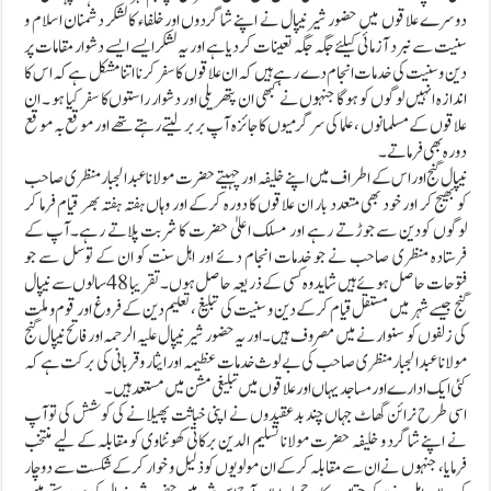
دوسرے علاقوں میں حضور شیرنیپال نے اپنے شاگردوں اور خلفاء کا لشکر دشمنان اسلام و
سنیت سے نبرد آزمائی کیلئے جگہ جگہ تعینات کردیاہے اور یہ لشکر ایسے ایسے دشوار مقامات پر
دین و سنیت کی خدمات انجام دے رہے ہیں کہ ان علاقوں کا سفر کرنا اتنا مشکل ہے کہ اس کا
اندازہ انہیں لوگوں کو ہوگا جنہوں نے کبھی ان پتھریلی اور دشوار راستوں کا سفر کیا ہو ۔ ان
علاقوں کے مسلمانوں ،علما کی سرگرمیوں کا جائزہ آپ بربر لیتے رہتےتھے اور موقع بہ موقع
دورہ بھی فرماتے ۔
نیپال گنج اور اس کے اطراف میں اپنے خلیفہ اور چہیتے حضرت مولانا عبد الجبار منظری صاحب
کو بھیج کر اور خود بھی متعدد بار ان علاقوں کا دورہ کرکے اور وہاں ہفتہ ہفتہ بھر قیام فرما کر
لوگوں کودین سے جوڑتے رہے اور مسلک اعلیٰ حضرت کا شربت پلاتے رہے۔آپ کے
فرستادہ منظری صاحب نے جو خدمات انجام دئے اور اہل سنت کو ان کے توسل سے جو
فتوحات حاصل ہوئے ہیں شاید وہ کسی کے ذریعہ حاصل ہوں۔ تقریبا 48 سالوں سے نیپال
گنج جیسے شہر میں مستقل قیام کرکے دین و سنیت کی تبلیغ ،تعلیم دین کے فروغ اور قوم و ملت
کی زلفوں کو سنوارنے میں مصروف ہیں۔اور یہ حضور شیرنیپال علیہ الرحمہ اور فاتح نیپال گنج
مولانا عبدالجبار منظری صاحب کی بے لوث خدمات عظیمہ اور ایثار و قربانی کی برکت ہے کہ
کئی ایک ادارے اور مساجد یہاں اور علاقوں میں تبلیغی مشن میں مستعد ہیں۔
اسی طرح نرائن گھاٹ جہاں چند بدعقیدوں نے اپنی خباثت پھیلانے کی کوشش کی توآپ
نے اپنے شاگرد و خلیفہ حضرت مولانا تسلیم الدین برکاتی کھونٹاوی کو مقابلہ کے لیے منتخب
فرمایا، جنہوں نے ان سے مقابلہ کرکے ان مولویوں کو ذلیل و خوار کرکے شکست سے دوچار