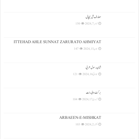
معارف شیرنیپال
نومبر 7, 2024
150
ITTEHAD AHLE SUNNAT ZARURATO AHMIYAT
جون 15, 2024
147
شان رسول عربی
جولائی 16, 2024
121
بركت والی رات
فروری 17, 2024
104
ARBAEEN-E-MISHKAT
اکتوبر 2, 2024
103