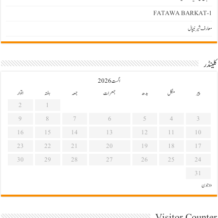
FATAWA BARKAT-1
معارف شیرنیپال
کلینڈر
اگست 2026
پیر
منگل
بدھ
جمعرات
جمعہ
ہفتہ
اتوار
2
1
9
8
7
6
5
4
3
16
15
14
13
12
11
10
23
22
21
20
19
18
17
30
29
28
27
26
25
24
31
« جون
Visitor Counter