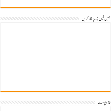
ہمیں فیس بک پر فالو کریں
تازہ پوسٹ