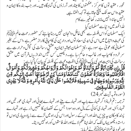
محور ، عقیدتوں کا مرکز ،عظمتوں کا میناراور آرزؤں کی آماجگاہ ہیں۔اور جب بندہ کا ایمان و
عقیدہ اس حد تک پہنچ جاتا ہے تو کہہ اٹھتا ہے ؎
انہیں جانا ،انہیں مانا نہ رکھا غیر سے کام
للہ الحمدمیں دنیا سے مسلمان گیا
ایک مسلمان کو اس فلسفہ سے کبھی غافل و انجان نہیں رہنا چاہئے کہ حضور رحمت عالم ﷺ
کی محبت و اتباع میں اس کی ابدی سعادتوں اور دارین کی کامیابی کا راز مضمر ہے ، اس کے بغیر
مسلمانی کا دعویٰ بے سود ہے ،نیز مسلمان ہمیشہ ایمان و عشق رسالت کی تپش و حرارت سے
سرخرو و کامیاب اور غالب و حاکم رہا ہے۔دیکھیں کس نفیس انداز میںقرآن میں عشق
رسالت کی اہمیت اور نبی پاک ﷺ کی الفت ومحبت کے فلسفہ کو بیان کیا گیا ہے:
قُلْ إِن كَانَ آبَاؤُكُمْ وَأَبْنَاؤُكُمْ وَإِخْوَانُكُمْ وَأَزْوَاجُكُمْ وَعَشِيرَتُكُمْ وَأَمْوَالٌ
اقْتَرَفْتُمُوهَا وَتِجَارَةٌ تَخْشَوْنَ كَسَادَهَا وَمَسَاكِنُ تَرْضَوْنَهَا أَحَبَّ إِلَيْكُم مِّنَ
اللَّهِ وَرَسُولِهِ وَجِهَادٍ فِي سَبِيلِهِ فَتَرَبَّصُوا حَتَّىٰ يَأْتِيَ اللَّهُ بِأَمْرِهِ ۗ وَاللَّهُ لَا يَهْدِي
الْقَوْمَ الْفَاسِقِينَ۔
(سورہ توبہ آیت نمبر24)
ترجمہ:تم فرماؤ اگر تمہارے باپ اور تمہارے بیٹے اور تمہارے بھائی اور تمہاری عورتیں اور
تمہارا کنبہ اور تمہاری کمائی کے مال اور وہ سودا جس کے نقصان کا تمہیں ڈر ہے اور تمہارے
پسند کا مکان یہ چیزیں اللہ اور اس کے رسول اور اس کی راہ میں لڑے سے زیادہ پیاری ہوں تو
راستہ دیکھو یہاں تک کہ اللہ اپنا حکم لائے اور اللہ فاسقوں کو راہ نہیں دیتا۔
اور خود خاتم الانبیا ﷺ نے فرمایا :