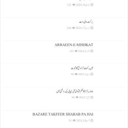
جولائی 16, 2024
121
بركت والی رات
فروری 17, 2024
104
ARBAEEN-E-MISHKAT
اکتوبر 2, 2024
103
بیس رکعت تراویح کا ثبوت
مارچ 1, 2025
90
حاملہ بالزنا کا حکم فتاویٰ شیرنیپال کی روشنی میں
مئی 7, 2024
86
BAZARE TAKFEER SHABAB PA HAI
اگست 14, 2024
81