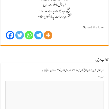
نورِ اوّل کا جلوہ ہمارا نبی
فتحِ بابِ نبوت پہ بے حد درود
ختمِ دورِ رسالت پہ لاکھوں سلام
Spread the love
جواب دیں
آپ کا ای میل ایڈریس شائع نہیں کیا جائے گا۔
ضروری خانوں کو
*
سے نشان زد کیا گیا ہے
تبصرہ
*