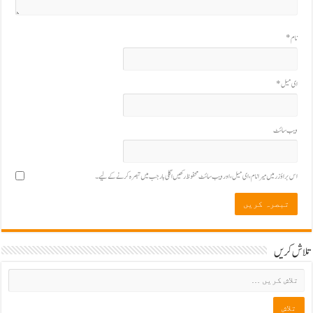
نام
*
ای میل
*
ویب‌ سائٹ
اس براؤزر میں میرا نام، ای میل، اور ویب سائٹ محفوظ رکھیں اگلی بار جب میں تبصرہ کرنے کےلیے۔
تلاش کریں