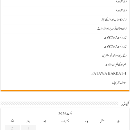
(بلاعنوان)
(بلاعنوان)
ارتداد کا سیلاب اور اس کی تباہی
زمان و مکان کی حدیں اور اللہ والے
بیس رکعت تراویح کا ثبوت
بیس رکعت تراویح کا ثبوت
رفع یدین اور فتنہ غیرمقلدین
شعبان کی فضیلت و اہمیت
FATAWA BARKAT-1
معارف شیرنیپال
کلینڈر
اگست 2026
پیر
منگل
بدھ
جمعرات
جمعہ
ہفتہ
اتوار
2
1