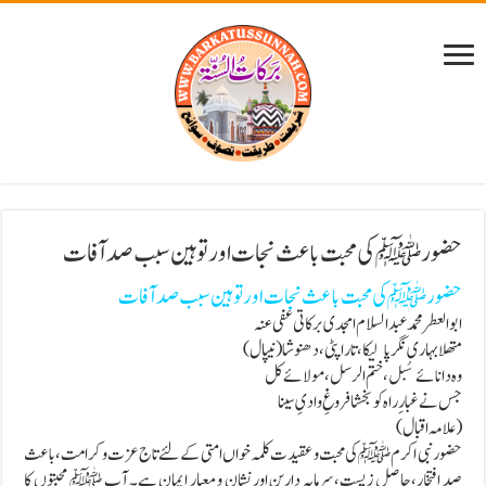
حضور ﷺ کی محبت باعث نجات اور توہین سبب صد آفات
حضور ﷺ کی محبت باعث نجات اور توہین سبب صد آفات
ابوالعطر محمد عبدالسلام امجدی برکاتی عفی عنہ
متھلا بہاری نگر پالیکا،تاراپٹی ،دھنوشا(نیپال)
وہ دانائے سُبل، ختم الرسل ،مولائے کل
جس نےغبار ِراہ کوبخشا فروغِ وادیِ سینا
(علامہ اقبال)
حضور نبی اکرم ﷺ کی محبت و عقیدت کلمہ خواں امتی کے لئے تاج عزت و کرامت ،باعث
صد افتخار،حاصل زیست،سرمایہ دارین اور نشان و معیار ایمان ہے۔ آپ ﷺ محبتوں کا