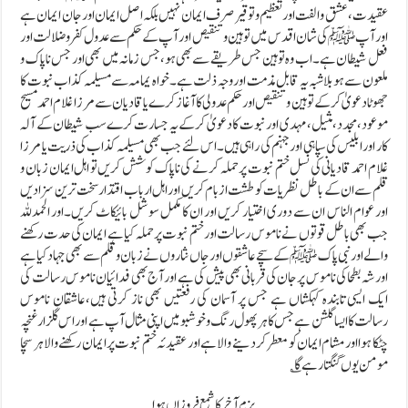
عقیدت ،عشق و الفت اور تعظیم و توقیرصرف ایمان نہیں بلکہ اصل ایمان اور جان ایمان ہے
اور آپ ﷺ کی شان اقدس میں توہین وتنقیص اور آپ کے حکم سے عدول کفر وضلالت اور
فعل شیطان ہے۔اب وہ توہین جس طریقے سے بھی ہو،جس زمانہ میں بھی اور جس ناپاک و
ملعون سے ہو بلا شبہ یہ قابل مذمت اور وجہ ذلت ہے۔خواہ یمامہ سے مسیلمہ کذاب نبوت کا
جھوٹا دعویٰ کرکے توہین و تنقیص اور حکم عدولی کا آغاز کرے یا قادیان سے مرزا غلام احمد مسیح
موعود،مجدد،مثیل،مہدی اور نبوت کا دعویٰ کرکے یہ جسارت کرےسب شیطان کے آلہ
کار اور ابلیس کی سپاہی اور جہنم کی راہی ہیں۔ اس لئے جب بھی مسیلمہ کذاب کی ذریت یا مرزا
غلام احمد قادیانی کی نسل ختم نبوت پر حملہ کرنے کی ناپاک کوشش کریں تو اہل ایمان زبان و
قلم سے ان کے باطل نظریات کو طشت از بام کریں اور اہل ارباب اقتدار سخت ترین سزادیں
اور عوام الناس ان سے دوری اختیار کریں اور ان کا مکمل سوشل بائیکاٹ کریں۔اور الحمدللہ
جب بھی باطل قوتوں نے ناموس رسالت اور ختم نبوت پر حملہ کیا ہے ایمان کی حدت رکھنے
والے اور نبی پاک ﷺ کے سچے عاشقوں اور جاں نثاروں نے زبان و قلم سے بھی جہاد کیا ہے
اور شہ بطحاکی ناموس پر جان کی قربانی بھی پیش کی ہے اور آج بھی فدائیان ناموس رسالت کی
ایک ایسی تابندہ کہکشاں ہے جس پر آسمان کی رفعتیں بھی ناز کرتی ہیں،عاشقان ناموس
رسالت کا ایسا گلشن ہے جس کا ہر پھول رنگ و خوشبو میں اپنی مثال آپ ہے اور اس گلزار غنچہ
چٹکا ہوا اور مشام ایمان کو معطر کردینے والاہے اور عقیدئہ ختم نبوت پر ایمان رکھنے والاہر سچا
مومن یوں گنگتا رہے گا ؎
بزمِ آخر کا شمع فروزاں ہوا