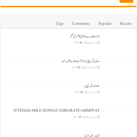
Tags
Comments
Popular
Recent
عام وہابیوں سے نکاح کا شرعی حکم
اگست 8, 2024
379
وصال شیرنیپال اور تاثرات علمائے اہل سنت
جنوری 27, 2024
194
معارف شیرنیپال
نومبر 7, 2024
150
ITTEHAD AHLE SUNNAT ZARURATO AHMIYAT
جون 15, 2024
147
شان رسول عربی