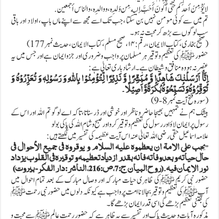
لا يُؤْمِنُ أحدُكم حتى أَكُونَ أَحَبَّ إليه مِن وَلَدِه، ووالِدِه، والناس أجمعين.
تم میں سے کوئی مومن نہیں بن سکتا ،جب تک اسے مجھ سے اپنے ماں باپ، اولاد اور باقی
سب لوگوں سے بڑھ کر محبت نہ ہو۔
(صحیح بخاری، کتاب الایمان، رقم :۱۴ ، صحیح مسلم، کتاب الایمان ، حدیث نمبر177)
حضور ﷺ کی تعظیم و توقیر ہر مسلمان پر واجب و ضروری اور جزو ایمان ہےاور جس میں یہ
عنصر نہ ہو وہ منافق و شیطان ہے۔ارشاد باری تعالیٰ ہے:
اِنَّاۤ اَرْسَلْنٰكَ شَاهِدًا وَّ مُبَشِّرًا وَّ نَذِیْرًا لِّتُؤْمِنُوْا بِاللّٰهِ وَ رَسُوْلِهٖ وَ تُعَزِّرُوْهُ وَ
تُوَقِّرُوْهُ وَ تُسَبِّحُوْهُ بُكْرَةً وَّ اَصِیْلًا۔
(سورہ فتح آیت نمبر8-9)
بیشک ہم نے تمہیں بھیجا حاضر و ناظر اور خوشی اور ڈر سناتا،تاکہ اے لوگو تم اللہ اور اس کے
رسول پر ایمان لاؤ اور رسول کی تعظیم و توقیر کرو اور صبح و شام اللہ کی پاکی بولو
علامہ اسماعیل حقی رضی اللہ تعالیٰ عنہ اس آیت عظیمہ کی تفسیر میں لکھتے ہیں:
’’يجب على الامة ان يعظموه عليه السلام و يوقروه فى جميع الأحوال فى
حال حياته و بعد وفاته فانه بقدر ازدياد تعظيمه و توقيره فى القلوب يزداد
نور الايمان فيه۔(روح البیان ج:7، ص:216، الناشر: دار الفكر- بيروت)
حضور نبی کریم ﷺکی ظاہری حیات مبارکہ اور وصال مبارک کے بعد تمام احوال میں
آپﷺکی تعظیم و توقیر بجا لانا امت پر واجب ہے کیونکہ دلوں میں حضور نبی رحمت ﷺ
کی جتنی تعظیم بڑھے گی اسی قدر ایمان بڑھے گا۔
مذکورہ آیات و حدیث پاک اور تفسیر سے یہ ظاہر ہے کہ حضور رحمت عالم ﷺ سے محبت و